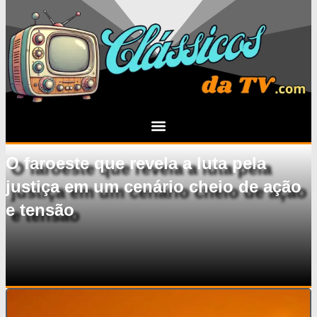
O faroeste que revela a luta pela
justiça em um cenário cheio de ação
e tensão