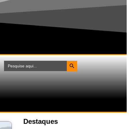
Search Button
Search
for:
Destaques