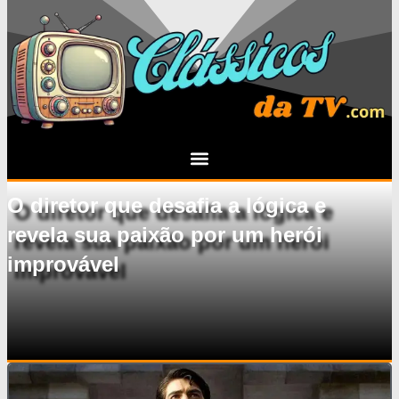
O diretor que desafia a lógica e
revela sua paixão por um herói
improvável