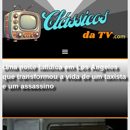
Uma noite fatídica em Los Angeles
que transformou a vida de um taxista
e um assassino