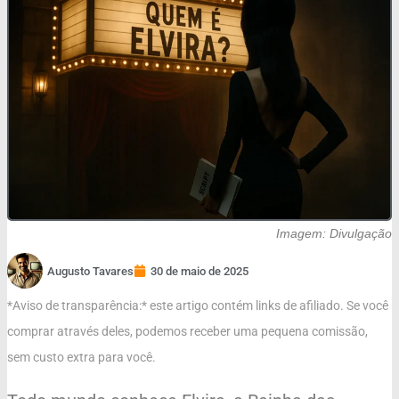
Imagem: Divulgação
Augusto Tavares
30 de maio de 2025
*Aviso de transparência:* este artigo contém links de afiliado. Se você
comprar através deles, podemos receber uma pequena comissão,
sem custo extra para você.