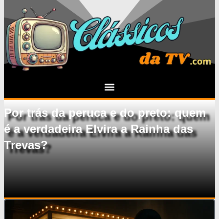
Por trás da peruca e do preto: quem
é a verdadeira Elvira a Rainha das
Trevas?