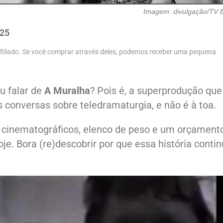
Imagem: divulgação/TV E
025
 afiliado. Se você comprar através deles, podemos receber uma pequena
u falar de
A Muralha
? Pois é, a superprodução que
s conversas sobre teledramaturgia, e não é à toa.
 cinematográficos, elenco de peso e um orçament
oje. Bora (re)descobrir por que essa história conti