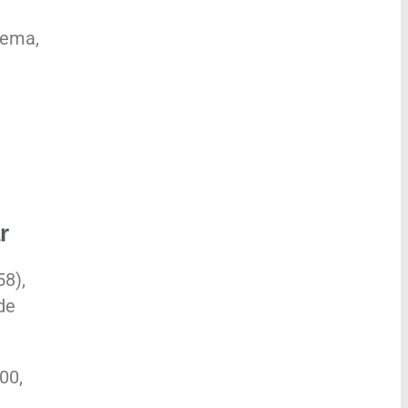
nema,
r
58),
de
00,