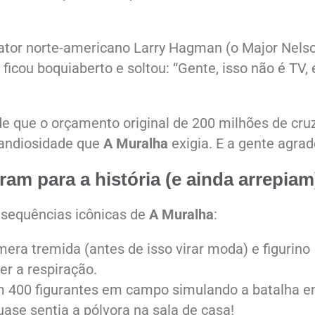
ator norte-americano Larry Hagman (o Major Nels
t, ficou boquiaberto e soltou: “Gente, isso não é TV, 
de que o orçamento original de 200 milhões de cru
grandiosidade que
A Muralha
exigia. E a gente agrad
am para a história (e ainda arrepiam
 sequências icônicas de
A Muralha
:
mera tremida (antes de isso virar moda) e figurino
er a respiração.
m 400 figurantes em campo simulando a batalha e
ase sentia a pólvora na sala de casa!