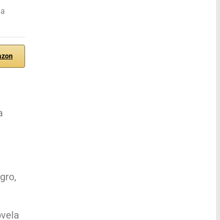
ha
azon
a
gro,
ovela