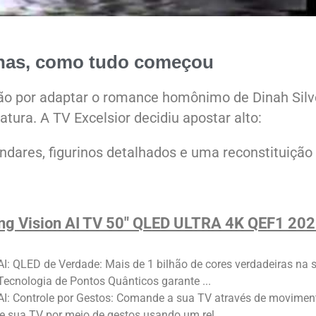
inhas, como tudo começou
ão por adaptar o romance homônimo de Dinah Silv
atura. A TV Excelsior decidiu apostar alto:
ndares, figurinos detalhados e uma reconstituição
g Vision AI TV 50" QLED ULTRA 4K QEF1 20
AI: QLED de Verdade: Mais de 1 bilhão de cores verdadeiras na 
 Tecnologia de Pontos Quânticos garante ...
AI: Controle por Gestos: Comande a sua TV através de movimen
e sua TV por meio de gestos usando um rel...