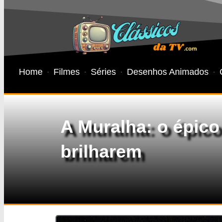
Home
Filmes
Séries
Desenhos Animados
A Muralha: o épico
brilharem