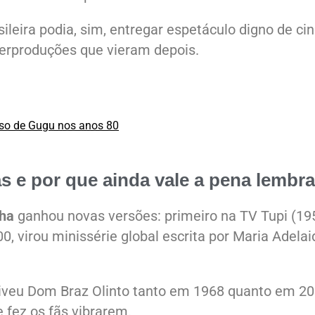
leira podia, sim, entregar espetáculo digno de ci
erproduções que vieram depois.
esso de Gugu nos anos 80
as e por que ainda vale a pena lembra
ha
ganhou novas versões: primeiro na TV Tupi (19
0, virou minissérie global escrita por Maria Adelai
eu Dom Braz Olinto tanto em 1968 quanto em 20
 fez os fãs vibrarem.