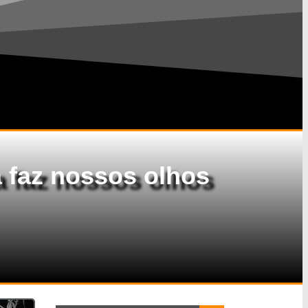
a faz nossos olhos
Search Button