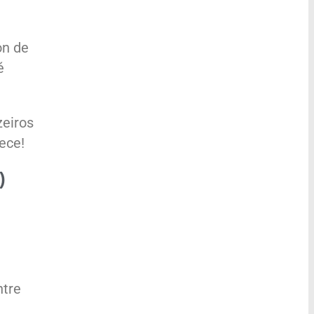
on de
é
zeiros
ece!
)
ntre