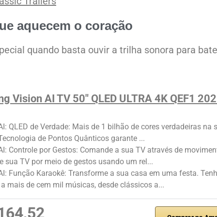
ssic Trailers
 que aquecem o coração
pecial quando basta ouvir a trilha sonora para bate
g Vision AI TV 50" QLED ULTRA 4K QEF1 20
AI: QLED de Verdade: Mais de 1 bilhão de cores verdadeiras na 
 Tecnologia de Pontos Quânticos garante ...
AI: Controle por Gestos: Comande a sua TV através de movimen
e sua TV por meio de gestos usando um rel...
 AI: Função Karaokê: Transforme a sua casa em uma festa. Ten
a mais de cem mil músicas, desde clássicos a...
164,52