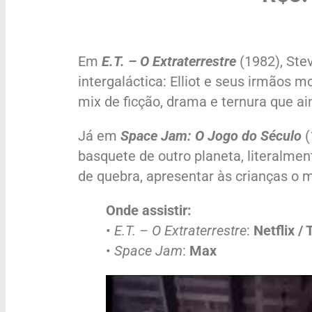
Em
E.T. – O Extraterrestre
(1982), Ste
intergaláctica: Elliot e seus irmãos
mix de ficção, drama e ternura que a
Já em
Space Jam: O Jogo do Século
(
basquete de outro planeta, literalmen
de quebra, apresentar às crianças o 
Onde assistir:
•
E.T. – O Extraterrestre
:
Netflix / 
•
Space Jam
:
Max