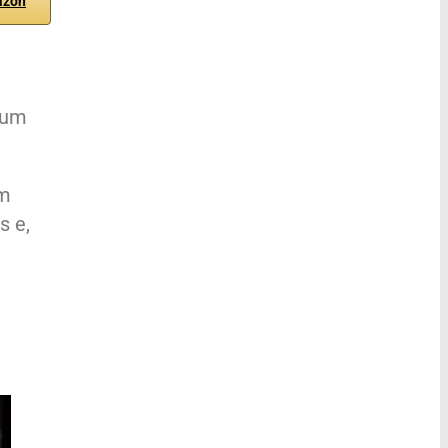
azon
num
um
s e,