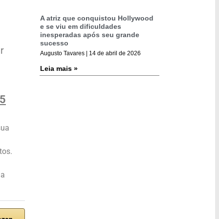
A atriz que conquistou Hollywood
e se viu em dificuldades
inesperadas após seu grande
sucesso
r
Augusto Tavares
14 de abril de 2026
Leia mais »
25
sua
tos.
ha