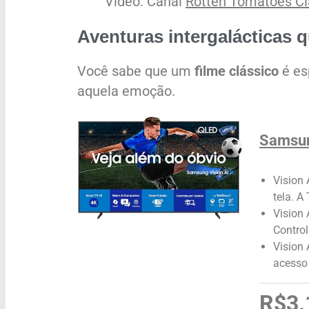
Vídeo: Canal
Rotten Tomatoes Cla
Aventuras intergalácticas
Você sabe que um
filme clássico
é es
aquela emoção.
Samsun
Vision 
tela. A
Vision 
Control
Vision
acesso 
R$3.