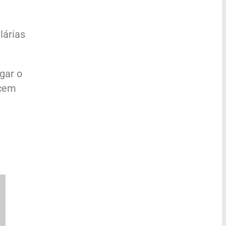
lárias
gar o
ecem