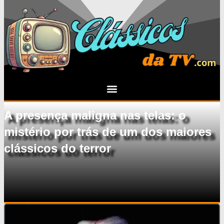
A presença maligna nas telas: o
mistério por trás de um dos maiores
clássicos do terror