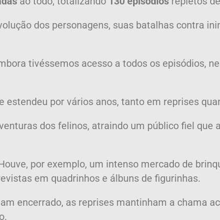
adas
ao todo, totalizando
130 episódios
repletos de
volução dos personagens, suas batalhas contra in
e. Embora tivéssemos acesso a todos os episódios,
e estendeu por vários anos, tanto em reprises qua
venturas dos felinos, atraindo um público fiel qu
Houve, por exemplo, um intenso mercado de brinq
 revistas em quadrinhos e álbuns de figurinhas.
nham encerrado, as reprises mantinham a chama ac
o.