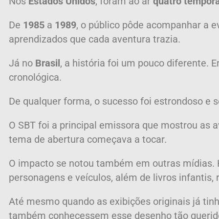
Nos
Estados Unidos
, foram ao ar
quatro tempor
De
1985
a
1989
, o público pôde acompanhar a e
aprendizados que cada aventura trazia.
Já no
Brasil
, a história foi um pouco diferent
cronológica.
De qualquer forma, o sucesso foi estrondoso e s
O SBT foi a principal emissora que mostrou as a
tema de abertura começava a tocar.
O impacto se notou também em outras mídias. 
personagens e veículos, além de livros infantis,
Até mesmo quando as exibições originais já ti
também conhecessem esse desenho tão querid