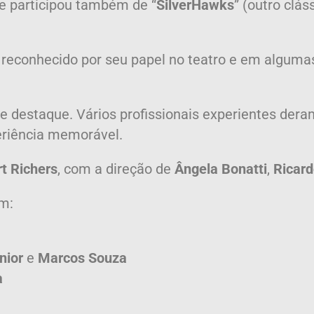
ue participou também de “
SilverHawks
” (outro clá
, reconhecido por seu papel no teatro e em alguma
e destaque.
Vários profissionais experientes de
periência memorável.
t Richers
, com a direção de
Ângela Bonatti
,
Ricard
m:
nior
e
Marcos Souza
a