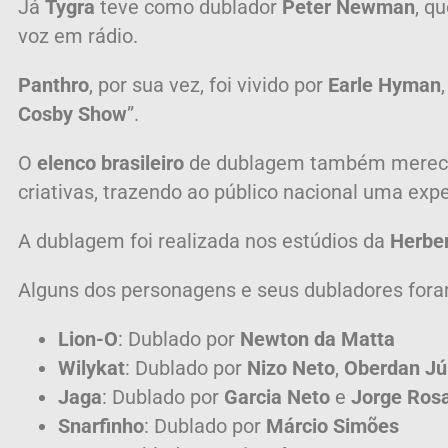
Já
Tygra
teve como dublador
Peter Newman
, q
voz em rádio.
Panthro
, por sua vez, foi vivido por
Earle Hyman
Cosby Show
”.
O
elenco brasileiro
de dublagem também merec
criativas, trazendo ao público nacional uma ex
A dublagem foi realizada nos estúdios da
Herber
Alguns dos personagens e seus dubladores fora
Lion-O
:
Dublado por
Newton da Matta
Wilykat
:
Dublado por
Nizo Neto
,
Oberdan Jú
Jaga
:
Dublado por
Garcia Neto
e
Jorge Ros
Snarfinho
:
Dublado por
Márcio Simões