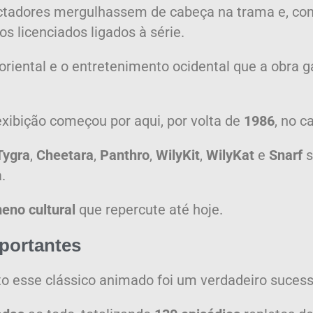
ctadores mergulhassem de cabeça na trama e, com
s licenciados ligados à série.
oriental e o entretenimento ocidental que a obra 
 exibição começou por aqui, por volta de
1986
, no c
Tygra
,
Cheetara
,
Panthro
,
WilyKit
,
WilyKat
e
Snarf
s
.
eno cultural
que repercute até hoje.
portantes
o esse clássico animado foi um verdadeiro sucess