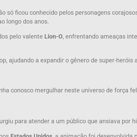
ão só ficou conhecido pelos personagens corajoso
ao longo dos anos.
dos pelo valente
Lion-O
, enfrentando ameaças inte
op, ajudando a expandir o gênero de super-heróis
nha conosco mergulhar neste universo de força fel
urgiu para atender a um público que ansiava por hi
nos
Estados Unidos
, a animação foi desenvolvida 