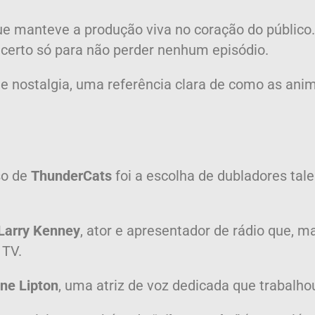
ue manteve a produção viva no coração do públic
l certo só para não perder nenhum episódio.
de nostalgia, uma referência clara de como as an
so de
ThunderCats
foi a escolha de dubladores tal
Larry Kenney
, ator e apresentador de rádio que, m
 TV.
ne Lipton
, uma atriz de voz dedicada que trabalh