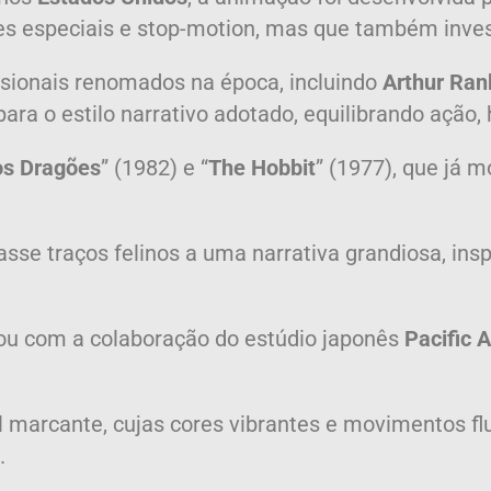
es especiais e stop-motion, mas que também inve
issionais renomados na época, incluindo
Arthur Rank
ara o estilo narrativo adotado, equilibrando ação
os Dragões
” (1982) e “
The Hobbit
” (1977), que já 
sse traços felinos a uma narrativa grandiosa, insp
ou com a colaboração do estúdio japonês
Pacific 
l marcante, cujas cores vibrantes e movimentos f
.