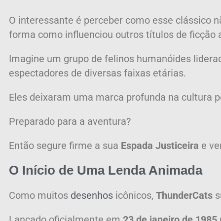
O interessante é perceber como esse clássico n
forma como influenciou outros títulos de ficção 
Imagine um grupo de felinos humanóides lidera
espectadores de diversas faixas etárias.
Eles deixaram uma marca profunda na cultura p
Preparado para a aventura?
Então segure firme a sua
Espada Justiceira
e ve
O Início de Uma Lenda Animada
Como muitos
desenhos
icônicos,
ThunderCats
s
Lançado oficialmente em
23 de janeiro de 1985