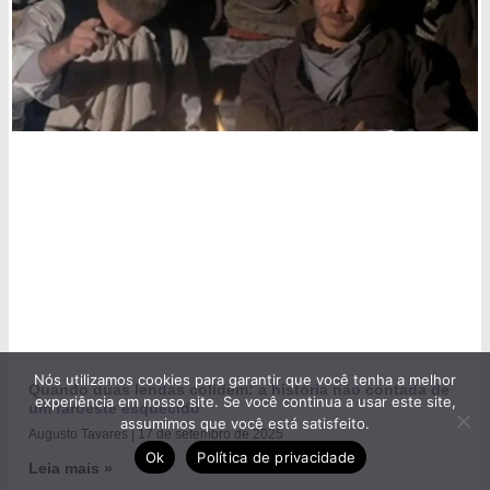
Nós utilizamos cookies para garantir que você tenha a melhor
Quando duas lendas colidem: a história não contada de
experiência em nosso site. Se você continua a usar este site,
um faroeste esquecido
assumimos que você está satisfeito.
Augusto Tavares
17 de setembro de 2025
Ok
Política de privacidade
Leia mais »