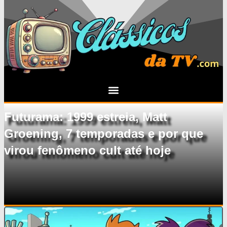
Futurama: 1999 estreia, Matt
Groening, 7 temporadas e por que
virou fenômeno cult até hoje