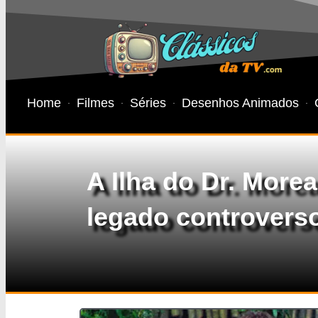
Home
Filmes
Séries
Desenhos Animados
A Ilha do Dr. Morea
legado controvers