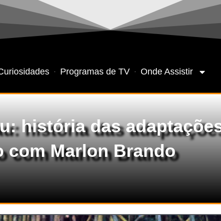
Curiosidades
Programas de TV
Onde Assistir
u: história das adaptações
o com Marlon Brando