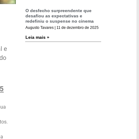
O desfecho surpreendente que
desafiou as expectativas e
redefiniu o suspense no cinema
Augusto Tavares
11 de dezembro de 2025
Leia mais »
l e
udo
25
sua
tos.
ha