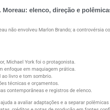
. Moreau: elenco, direção e polêmica
reau não envolveu Marlon Brando; a controvérsia 
or, Michael York foi o protagonista.
com enfoque em maquiagem prática.
l ao livro e tom sombrio.
ções técnicas e orçamentos.
icas contemporâneas e registros de elenco.
ajuda a avaliar adaptações e a separar polêmicas
datas, créditos e notas de produção em fontes conf