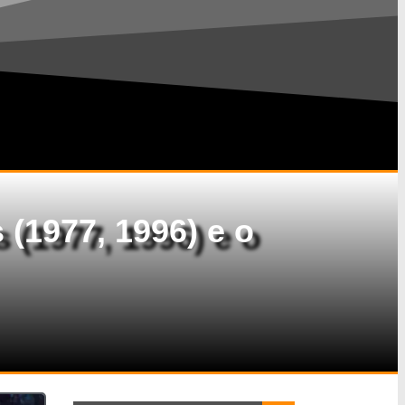
 (1977, 1996) e o
Search Button