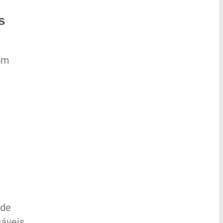
s
com
 de
iáveis