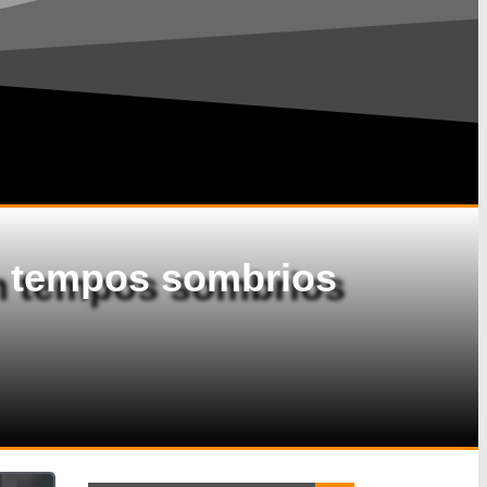
m tempos sombrios
Search Button