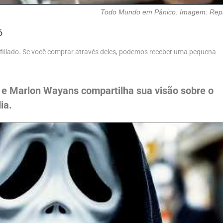
Todo Mundo em Pânico: Imagem: Rep
6
 afiliado. Se você comprar através deles, podemos receber uma pequena
 e Marlon Wayans compartilha sua visão sobre o
ia.