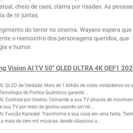
ual, cheio de caos, clama por risadas. As pessoa
a de rir juntas.
urgimento do terror no cinema. Wayans espera que
te o reencontro dos personagens queridos, que
gia e humor.
g Vision AI TV 50" QLED ULTRA 4K QEF1 20
AI: QLED de Verdade: Mais de 1 bilhão de cores verdadeiras na 
 Tecnologia de Pontos Quânticos garante ...
AI: Controle por Gestos: Comande a sua TV através de movimen
e sua TV por meio de gestos usando um rel...
 AI: Função Karaokê: Transforme a sua casa em uma festa. Ten
a mais de cem mil músicas, desde clássicos a...