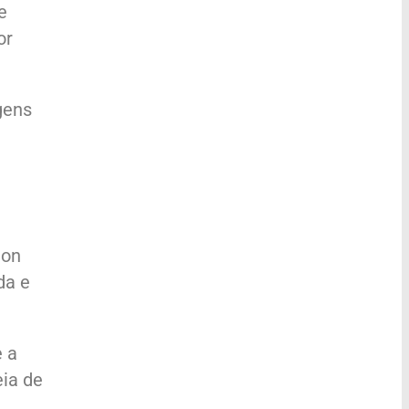
e
or
gens
lon
da e
e a
eia de