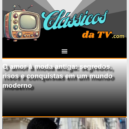
O amor à moda antiga: segredos,
risos e conquistas em um mundo
moderno