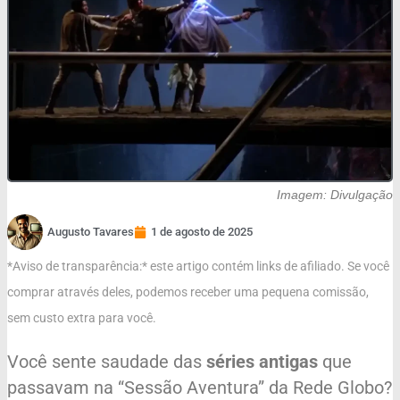
Imagem: Divulgação
Augusto Tavares
1 de agosto de 2025
*Aviso de transparência:* este artigo contém links de afiliado. Se você
comprar através deles, podemos receber uma pequena comissão,
sem custo extra para você.
Você sente saudade das
séries antigas
que
passavam na “Sessão Aventura” da Rede Globo?