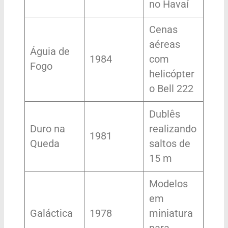
no Havaí
Cenas
aéreas
Águia de
1984
com
Fogo
helicópter
o Bell 222
Dublês
Duro na
realizando
1981
Queda
saltos de
15 m
Modelos
em
Galáctica
1978
miniatura
para