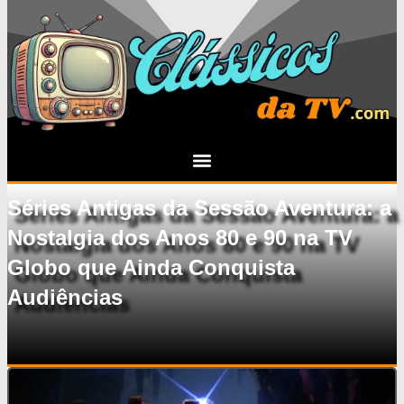
Séries Antigas da Sessão Aventura: a
Nostalgia dos Anos 80 e 90 na TV
Globo que Ainda Conquista
Audiências