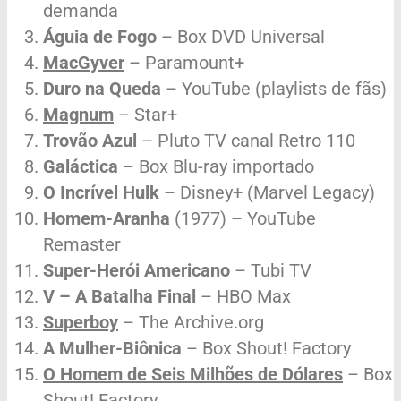
demanda
Águia de Fogo
– Box DVD Universal
MacGyver
– Paramount+
Duro na Queda
– YouTube (playlists de fãs)
Magnum
– Star+
Trovão Azul
– Pluto TV canal Retro 110
Galáctica
– Box Blu-ray importado
O Incrível Hulk
– Disney+ (Marvel Legacy)
Homem-Aranha
(1977) – YouTube
Remaster
Super-Herói Americano
– Tubi TV
V – A Batalha Final
– HBO Max
Superboy
– The Archive.org
A Mulher-Biônica
– Box Shout! Factory
O Homem de Seis Milhões de Dólares
– Box
Shout! Factory