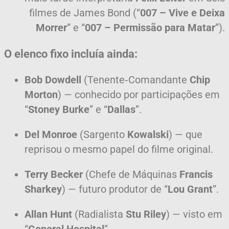
filmes de James Bond (“
007 – Vive e Deixa
Morrer
” e “
007 – Permissão para Matar
”).
O elenco fixo incluía ainda:
Bob Dowdell
(Tenente‑Comandante
Chip
Morton
) — conhecido por participações em
“
Stoney Burke
” e “
Dallas
”.
Del Monroe
(Sargento
Kowalski
) — que
reprisou o mesmo papel do filme original.
Terry Becker
(Chefe de Máquinas
Francis
Sharkey
) — futuro produtor de “
Lou Grant
”.
Allan Hunt
(Radialista
Stu Riley
) — visto em
“
General Hospital
”.