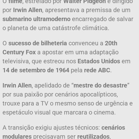
O
filme
, estrelado por
Walter Pidgeon
e dirigido
por
Irwin Allen
, apresentava a premissa de um
submarino ultramoderno
encarregado de salvar
o planeta de uma catástrofe climática.
O
sucesso de bilheteria
convenceu a
20th
Century Fox
a apostar em uma adaptação
televisiva, que estreou nos
Estados Unidos
em
14 de setembro de 1964
pela
rede ABC
.
Irwin Allen
, apelidado de “
mestre do desastre
”
por sua paixão por cenários apocalípticos,
trouxe para a TV o mesmo senso de urgência e
espetáculo visual que marcara o cinema.
A transição exigiu ajustes técnicos:
cenários
modulares
precisavam ser
reutilizados
,