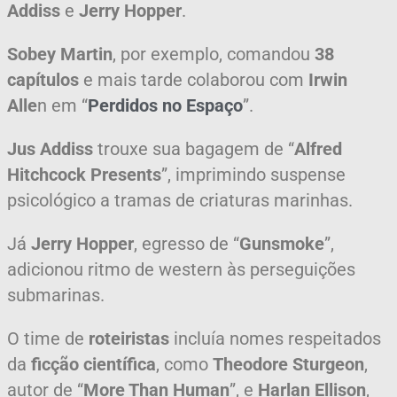
Addiss
e
Jerry Hopper
.
Sobey Martin
, por exemplo, comandou
38
capítulos
e mais tarde colaborou com
Irwin
Alle
n em “
Perdidos no Espaço
”.
Jus Addiss
trouxe sua bagagem de “
Alfred
Hitchcock Presents
”, imprimindo suspense
psicológico a tramas de criaturas marinhas.
Já
Jerry Hopper
, egresso de “
Gunsmoke
”,
adicionou ritmo de western às perseguições
submarinas.
O time de
roteiristas
incluía nomes respeitados
da
ficção científica
, como
Theodore Sturgeon
,
autor de “
More Than Human
”, e
Harlan Ellison
,