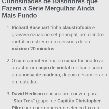
Curiosidades de Bastidores que
Fazem a Série Mergulhar Ainda
Mais Fundo
Richard Basehart
tinha
claustrofobia
e
gravava cenas no set principal, um cilindro
metálico estreito, em sessões de no
máximo 20 minutos
.
O
som
característico do
sonar
foi criado ao
arrastar um
copo de cristal
molhado sobre
uma
mesa de madeira
, depois desacelerado
em estúdio.
David Hedison
recusou um convite para
“
Star Trek
” (papel de
Capitão Christopher
Pike
) para permanecer no elenco fixo da