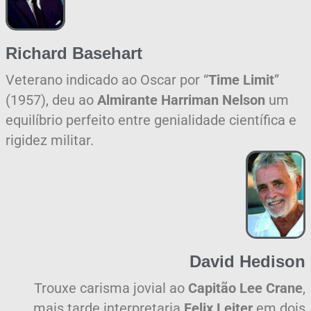
Richard Basehart
Veterano indicado ao Oscar por “
Time Limit
”
(1957), deu ao
Almirante Harriman
Nelson
um
equilíbrio perfeito entre genialidade científica e
rigidez militar.
David Hedison
Trouxe carisma jovial ao
Capitão Lee Crane
,
mais tarde interpretaria
Felix Leiter
em dois