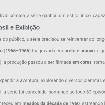
alívio cômico, a série ganhou um estilo único, cap
sil e Exibição
 do público, a série precisou se reinventar ao lon
ço
(
1965–1966
) foi gravada em
preto e branco
, o q
), a produção passou a ser filmada
em cores
, torn
expandir a aventura, explorando diversos planetas
l, a série foi cancelada, somando ao todo 83 episó
nteceu em
meados da década de 1960
, estreando