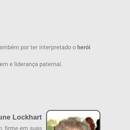
também por ter interpretado o
herói
m e liderança paternal.
une Lockhart
o, firme em suas