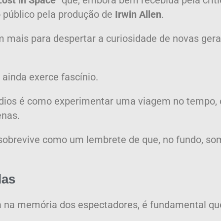
Lost in Space
” que, embora bem recebida pela crít
 público pela produção de
Irwin Allen
.
 mais para despertar a curiosidade de novas geraç
ainda exerce fascínio.
isódios é como experimentar uma viagem no temp
enas.
obrevive como um lembrete de que, no fundo, so
las
 na memória dos espectadores, é fundamental qu