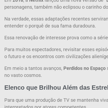
Em
2018
, a
Netflix
lançou uma nova versão de “
personagens, também não eclipsou o carinho do
Na verdade, essas adaptações recentes serviram
entender o porquê de sua fama duradoura.
Essa renovação de interesse prova como a série 
Para muitos espectadores, revisitar esses ep
o futuro e os encontros com civilizações alieníg
Em meio a tantos avanços,
Perdidos no Espaço
s
no vasto cosmos.
Elenco que Brilhou Além das Estre
Para que uma produção de TV se mantenha viva
interpretados por atores competentes.