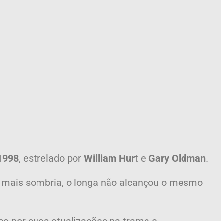
199
8
, estrelado por
William Hur
t e
Gary Oldman
.
a mais sombria, o longa não alcançou o mesmo