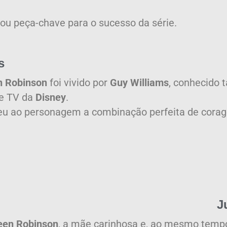
rnou peça-chave para o sucesso da série.
s
n Robinson
foi vivido por
Guy Williams
, conhecido 
de TV da
Disney
.
u ao personagem a combinação perfeita de corage
J
en Robinson
, a mãe carinhosa e, ao mesmo temp