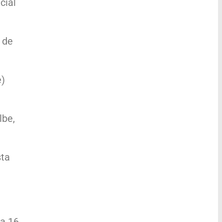
cial
 de
e)
lbe,
sta
 a 16