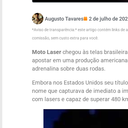
Augusto Tavares
2 de julho de 20
*Aviso de transparência:* este artigo contém links de
comissão, sem custo extra para você.
Moto Laser
chegou às telas brasilei
apostar em uma produção americana qu
adrenalina sobre duas rodas.
Embora nos Estados Unidos seu título
nome que capturava de imediato a im
com lasers e capaz de superar 480 km