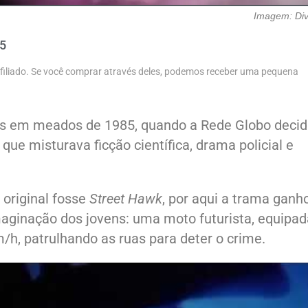
Imagem: Di
25
 afiliado. Se você comprar através deles, podemos receber uma pequena
ras em meados de 1985, quando a Rede Globo decid
e misturava ficção científica, drama policial e
 original fosse
Street Hawk
, por aqui a trama gan
aginação dos jovens: uma moto futurista, equipad
/h, patrulhando as ruas para deter o crime.