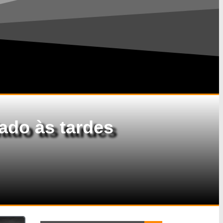
lado às tardes
Search Button