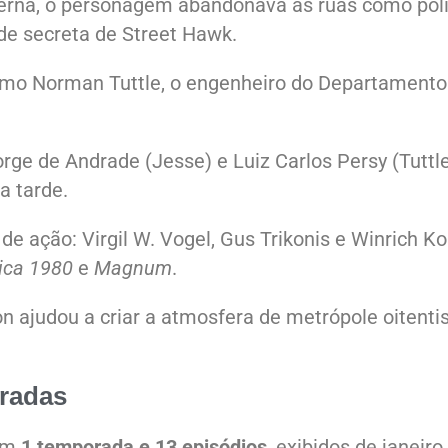
erna, o personagem abandonava as ruas como poli
de secreta de Street Hawk.
omo Norman Tuttle, o engenheiro do Departamento
orge de Andrade (Jesse) e Luiz Carlos Persy (Tuttl
a tarde.
de ação: Virgil W. Vogel, Gus Trikonis e Winrich Ko
ica 1980
e
Magnum
.
n ajudou a criar a atmosfera de metrópole oitenti
oradas
com
1 temporada e 13 episódios
, exibidos de janeiro