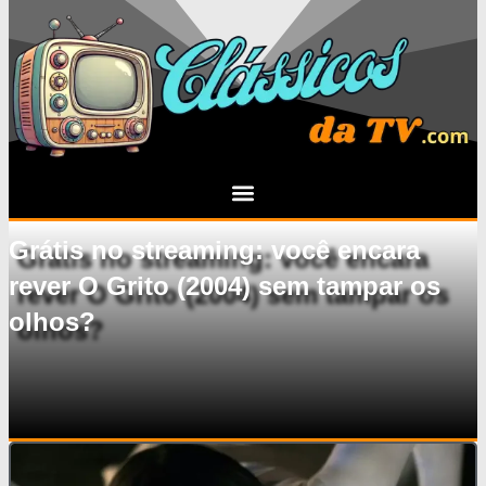
Grátis no streaming: você encara
rever O Grito (2004) sem tampar os
olhos?