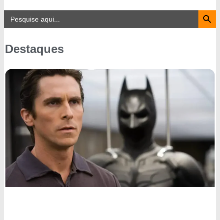
Search Button
Search
for:
Destaques