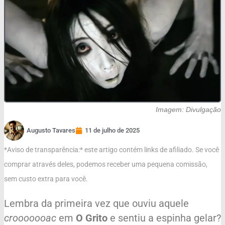
Imagem: Divulgação
Augusto Tavares
11 de julho de 2025
*Aviso de transparência:* este artigo contém links de afiliado. Se você
comprar através deles, podemos receber uma pequena comissão,
sem custo extra para você.
Lembra da primeira vez que ouviu aquele
crooooooac
em
O Grito
e sentiu a espinha gelar?