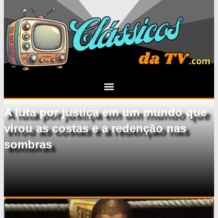
A luta por justiça em um mundo que
virou as costas e a redenção nas
sombras