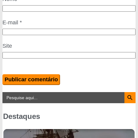
E-mail
*
Site
Search Button
Search
for:
Destaques