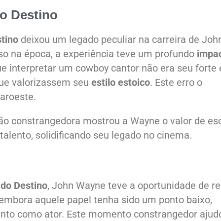
do Destino
stino
deixou um legado peculiar na carreira de Joh
o na época, a experiência teve um profundo
impa
e interpretar um cowboy cantor não era seu forte 
que valorizassem seu
estilo estoico
. Este erro o
faroeste.
ção constrangedora mostrou a Wayne o valor de es
lento, solidificando seu legado no cinema.
 do Destino
, John Wayne teve a oportunidade de ref
 embora aquele papel tenha sido um ponto baixo,
ento como ator. Este momento constrangedor ajud