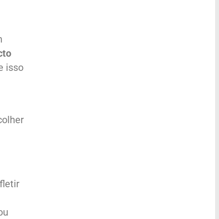
n
cto
e isso
colher
letir
ou