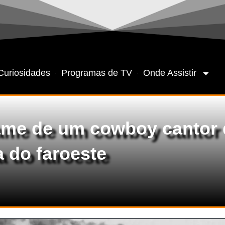
Curiosidades
Programas de TV
Onde Assistir
ame de um cowboy cantor
 do faroeste