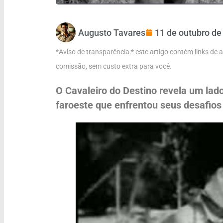
Augusto Tavares
11 de outubro de
*Aviso de transparência:* este artigo contém links de
comissão, sem custo extra para você.
O Cavaleiro do Destino revela um lad
faroeste que enfrentou seus desafios