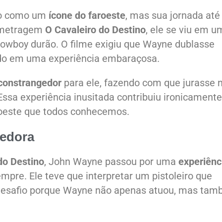
do como um
ícone do faroeste
, mas sua jornada até 
a-metragem
O Cavaleiro do Destino
, ele se viu em u
owboy durão. O filme exigiu que Wayne dublasse
ndo em uma experiência embaraçosa.
constrangedor
para ele, fazendo com que jurasse 
sa experiência inusitada contribuiu ironicamente
roeste que todos conhecemos.
gedora
do Destino
, John Wayne passou por uma
experiênc
pre. Ele teve que interpretar um pistoleiro que
desafio porque Wayne não apenas atuou, mas ta