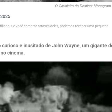
O Cavaleiro do Destino: Monogram 
 2025
 afiliado. Se você comprar através deles, podemos receber uma pequena
o curioso e inusitado de John Wayne, um gigante d
 no cinema.