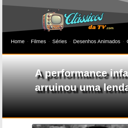
Home
Filmes
Séries
Desenhos Animados
A performance inf
arruinou uma lenda