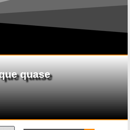
 que quase
Search Button