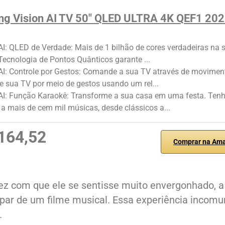
g Vision AI TV 50" QLED ULTRA 4K QEF1 20
AI: QLED de Verdade: Mais de 1 bilhão de cores verdadeiras na 
 Tecnologia de Pontos Quânticos garante ...
AI: Controle por Gestos: Comande a sua TV através de movimen
e sua TV por meio de gestos usando um rel...
 AI: Função Karaokê: Transforme a sua casa em uma festa. Ten
a mais de cem mil músicas, desde clássicos a...
164,52
Comprar na Am
fez com que ele se sentisse muito envergonhado, a
ipar de um filme musical. Essa experiência incom
.