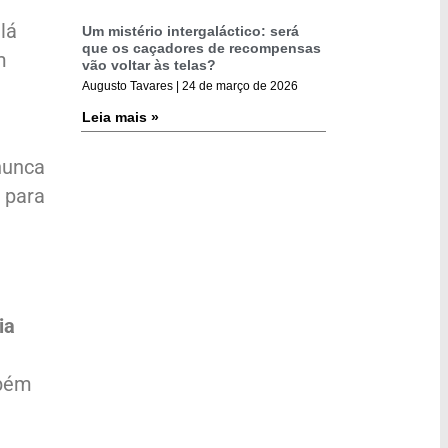
lá
Um mistério intergaláctico: será
que os caçadores de recompensas
m
vão voltar às telas?
Augusto Tavares
24 de março de 2026
Leia mais »
nunca
 para
ia
mbém