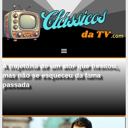
A trajetória de um ator que hesitou,
mas não se esqueceu da fama
passada