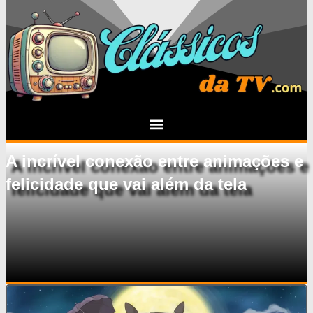
A incrível conexão entre animações e
felicidade que vai além da tela