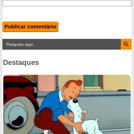
Search Button
Search
for:
Destaques