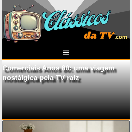
Comerciais Anos 80: uma viagem
nostálgica pela TV raiz