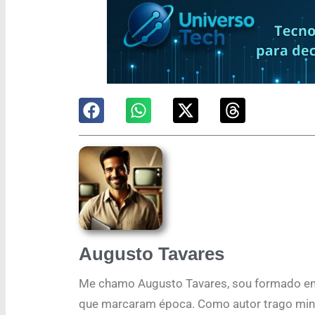
Augusto Tavares
Me chamo Augusto Tavares, sou formado em
que marcaram época. Como autor trago minh