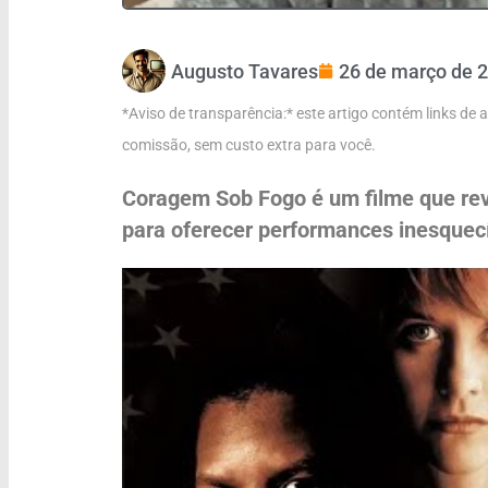
Augusto Tavares
26 de março de 
*Aviso de transparência:* este artigo contém links de
comissão, sem custo extra para você.
Coragem Sob Fogo é um filme que revel
para oferecer performances inesquecí