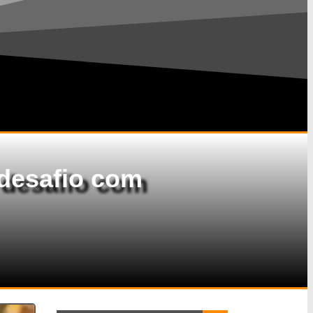
 desafio com
Search Button