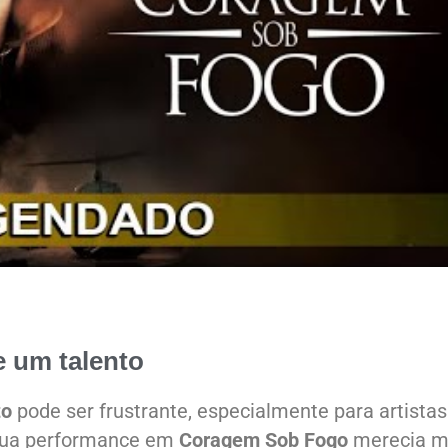
e um talento
to
pode ser frustrante, especialmente para artistas
 sua performance em
Coragem Sob Fogo
merecia m