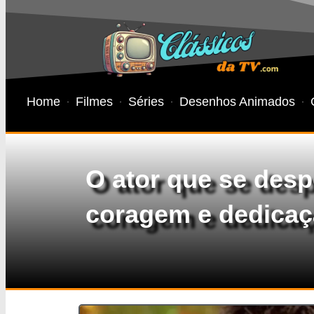
Home
Filmes
Séries
Desenhos Animados
O ator que se desp
coragem e dedica