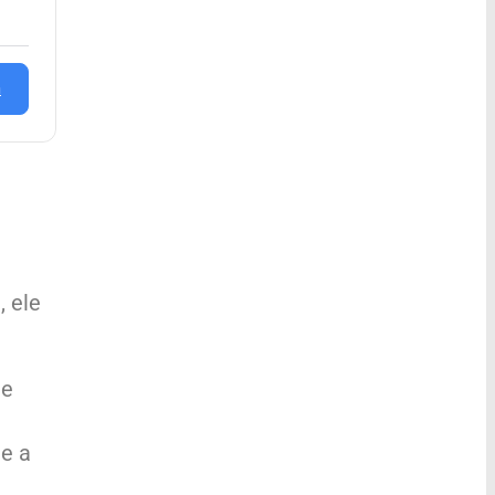
n
, ele
 e
e a