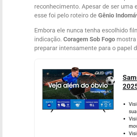
reconhecimento. Apesar de ser uma e
esse foi pelo roteiro de
Gênio Indomá
Embora ele nunca tenha escolhido fi
indicação.
Coragem Sob Fogo
mostra 
preparar intensamente para o papel d
Sams
202
Vis
sua
Vis
mov
Vis