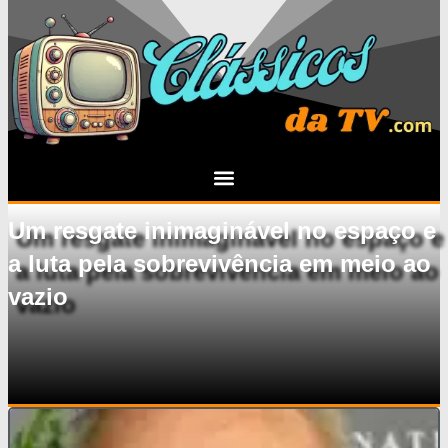
Um resgate inimaginável no espaço e
a luta pela sobrevivência em meio ao
vazio