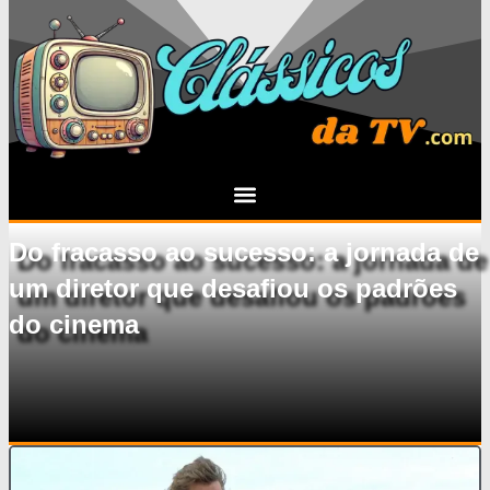
Do fracasso ao sucesso: a jornada de
um diretor que desafiou os padrões
do cinema