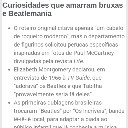
Curiosidades que amarram bruxas
e Beatlemania
O roteiro original citava apenas “um cabelo
de roqueiro moderno”, mas o departamento
de figurinos solicitou perucas específicas
inspiradas em fotos de Paul McCartney
divulgadas pela revista
Life
.
Elizabeth Montgomery declarou, em
entrevista de 1966 à
TV Guide
, que
“adorava” os Beatles e que Tabitha
“provavelmente seria fã deles”.
As primeiras dublagens brasileiras
trocaram “Beatles” por “Os Incríveis”, banda
iê-iê-iê local, para adaptar a piada ao
público infantil que já conhecia a música