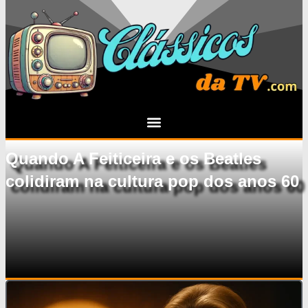
Quando A Feiticeira e os Beatles
colidiram na cultura pop dos anos 60