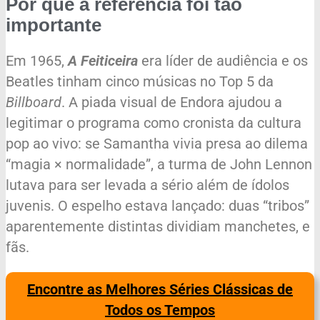
Por que a referência foi tão
importante
Em 1965,
A Feiticeira
era líder de audiência e os
Beatles tinham cinco músicas no Top 5 da
Billboard
. A piada visual de Endora ajudou a
legitimar o programa como cronista da cultura
pop ao vivo: se Samantha vivia presa ao dilema
“magia × normalidade”, a turma de John Lennon
lutava para ser levada a sério além de ídolos
juvenis. O espelho estava lançado: duas “tribos”
aparentemente distintas dividiam manchetes, e
fãs.
Encontre as Melhores Séries Clássicas de
Todos os Tempos