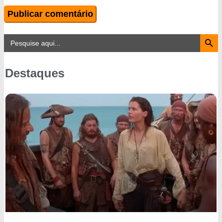
Search Button
Search
for:
Destaques