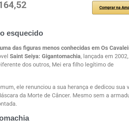
164,52
Comprar na Am
iro esquecido
é uma das figuras menos conhecidas em Os Cavalei
ovel
Saint Seiya: Gigantomachia
, lançada em 2002
erente dos outros, Mei era filho legítimo de
omum, ele renunciou a sua herança e dedicou sua 
 Máscara da Morte de Câncer. Mesmo sem a armad
ontada.
tomachia