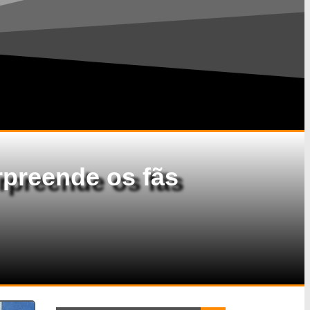
preende os fãs
Search Button