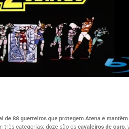
tal de 88 guerreiros que protegem Atena e mantêm
m três categorias: doze são os
cavaleiros de ouro
,