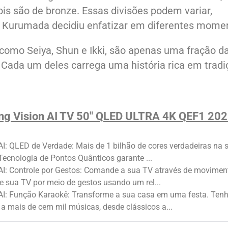
ois são de bronze. Essas divisões podem variar,
 Kurumada decidiu enfatizar em diferentes mome
 como Seiya, Shun e Ikki, são apenas uma fração d
. Cada um deles carrega uma história rica em trad
g Vision AI TV 50" QLED ULTRA 4K QEF1 20
AI: QLED de Verdade: Mais de 1 bilhão de cores verdadeiras na 
 Tecnologia de Pontos Quânticos garante ...
AI: Controle por Gestos: Comande a sua TV através de movimen
e sua TV por meio de gestos usando um rel...
 AI: Função Karaokê: Transforme a sua casa em uma festa. Ten
a mais de cem mil músicas, desde clássicos a...