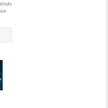
ntindo
sos