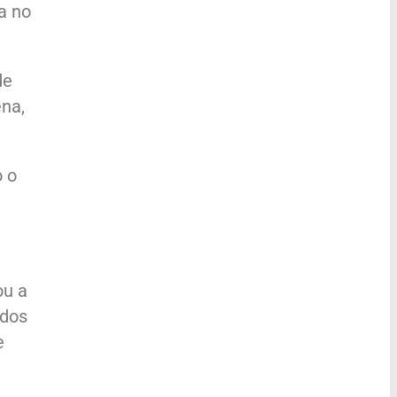
a no
de
na,
o o
ou a
 dos
e