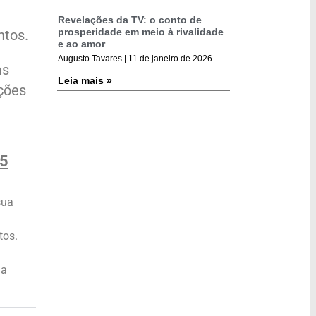
Revelações da TV: o conto de
prosperidade em meio à rivalidade
ntos.
e ao amor
Augusto Tavares
11 de janeiro de 2026
as
Leia mais »
ições
25
sua
tos.
ha