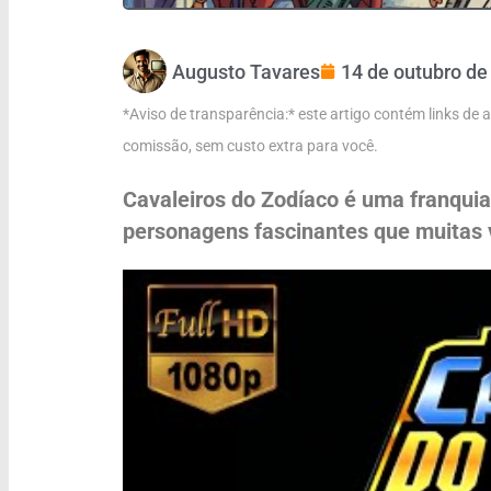
Augusto Tavares
14 de outubro de
*Aviso de transparência:* este artigo contém links de
comissão, sem custo extra para você.
Cavaleiros do Zodíaco é uma franqui
personagens fascinantes que muitas