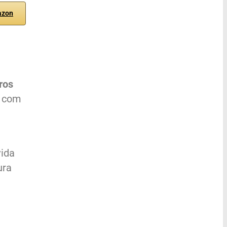
azon
ros
, com
vida
ura