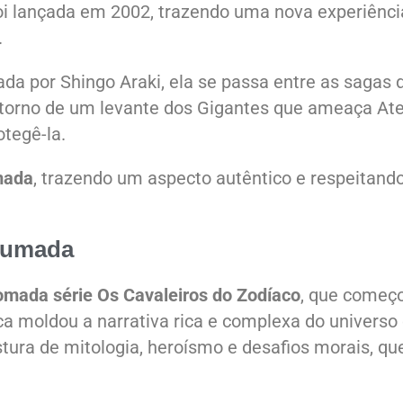
i lançada em 2002, trazendo uma nova experiênci
.
ada por Shingo Araki, ela se passa entre as sagas 
 torno de um levante dos Gigantes que ameaça Ate
otegê-la.
mada
, trazendo um aspecto autêntico e respeitand
urumada
mada série Os Cavaleiros do Zodíaco
, que começ
ca moldou a narrativa rica e complexa do universo
ura de mitologia, heroísmo e desafios morais, qu