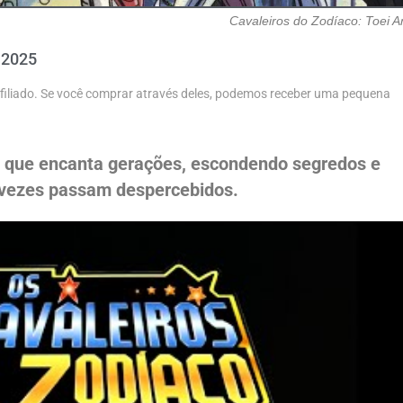
Cavaleiros do Zodíaco: Toei A
 2025
 afiliado. Se você comprar através deles, podemos receber uma pequena
a que encanta gerações, escondendo segredos e
 vezes passam despercebidos.