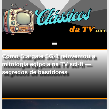
Como Stargate SG-1 reinventou a
mitologia egípcia na TV sci-fi —
segredos de bastidores