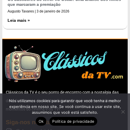
que marcaram a premiação
Augusto Tavares
3 de janeiro de 2026
Leia mais »
Clássicos da TV é o seu ponto de encontro com a nostalgia das
Nós utilizamos cookies para garantir que você tenha a melhor
décadas de ouro da TV Mundial. Aqui, você revive os melhores
experiência em nosso site. Se você continua a usar este site,
momentos do cinema e da TV!
assumimos que você está satisfeito.
Ok
Política de privacidade
Siga-nos no Intagram: