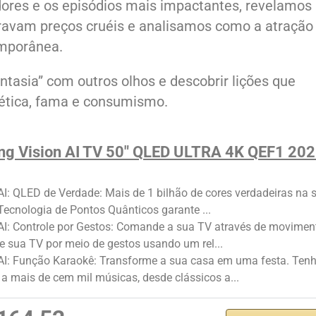
dores e os episódios mais impactantes, revelamos
bravam preços cruéis e analisamos como a atração
emporânea.
antasia” com outros olhos e descobrir lições que
ética, fama e consumismo.
g Vision AI TV 50" QLED ULTRA 4K QEF1 20
AI: QLED de Verdade: Mais de 1 bilhão de cores verdadeiras na 
 Tecnologia de Pontos Quânticos garante ...
AI: Controle por Gestos: Comande a sua TV através de movimen
e sua TV por meio de gestos usando um rel...
 AI: Função Karaokê: Transforme a sua casa em uma festa. Ten
a mais de cem mil músicas, desde clássicos a...