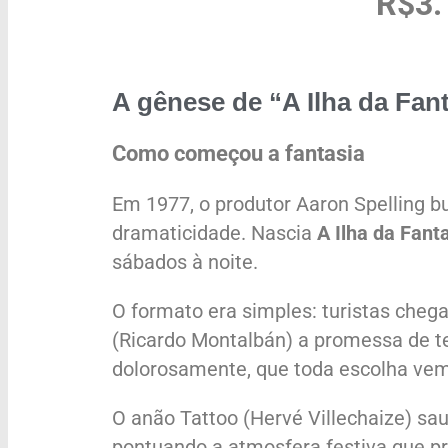
R$3.
A gênese de “A Ilha da Fant
Como começou a fantasia
Em 1977, o produtor Aaron Spelling b
dramaticidade. Nascia
A Ilha da Fant
sábados à noite.
O formato era simples: turistas cheg
(Ricardo Montalbán) a promessa de te
dolorosamente, que toda escolha ve
O anão Tattoo (Hervé Villechaize) sau
pontuando a atmosfera festiva que pre