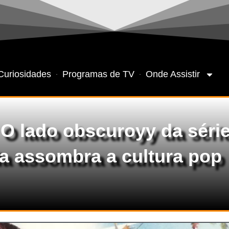
Curiosidades
Programas de TV
Onde Assistir
: O lado obscuroyy da séri
da assombra a cultura pop