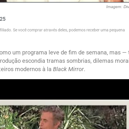
Imagem: Di
025
 afiliado. Se você comprar através deles, podemos receber uma pequena
como um programa leve de fim de semana, mas — 
produção escondia tramas sombrias, dilemas mora
oteiros modernos à la
Black Mirror
.