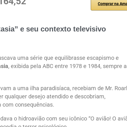
164,52
Comprar na Am
asia” e seu contexto televisivo
uscava uma série que equilibrasse escapismo e
asia
, exibida pela ABC entre 1978 e 1984, sempre 
avam a uma ilha paradisíaca, recebiam de Mr. Roar
r qualquer desejo atendido e descobriam,
m com consequências.
dava o hidroavião com seu icônico “O avião! O aviã
cedia o terror psicológico.