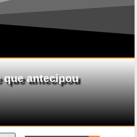
e que antecipou
Search Button