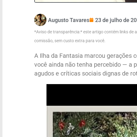
Augusto Tavares
23 de julho de 2
*Aviso de transparência:* este artigo contém links de
comissão, sem custo extra para você.
A Ilha da Fantasia marcou gerações 
você ainda não tenha percebido — a 
agudos e críticas sociais dignas de r