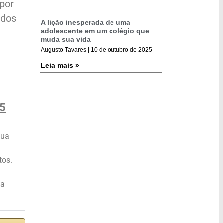
 por
 dos
A lição inesperada de uma
adolescente em um colégio que
muda sua vida
Augusto Tavares
10 de outubro de 2025
Leia mais »
25
sua
tos.
ha