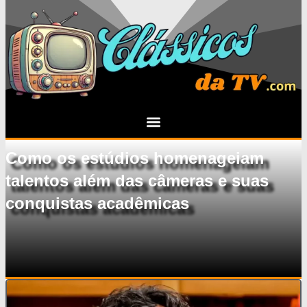
Como os estúdios homenageiam
talentos além das câmeras e suas
conquistas acadêmicas