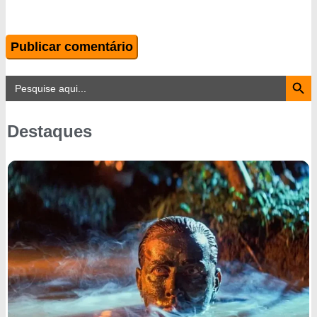
Search Button
Search
for:
Destaques