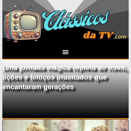
Uma jornada mágica repleta de risos,
lições e feitiços inusitados que
encantaram gerações