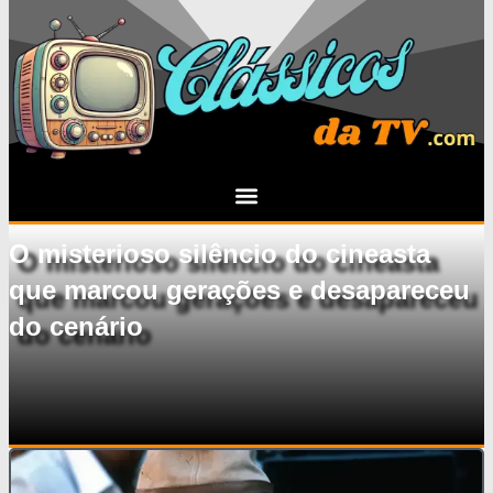
O misterioso silêncio do cineasta
que marcou gerações e desapareceu
do cenário