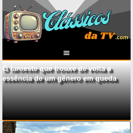
O faroeste que trouxe de volta a
essência de um gênero em queda