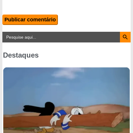
Search Button
Search
for:
Destaques