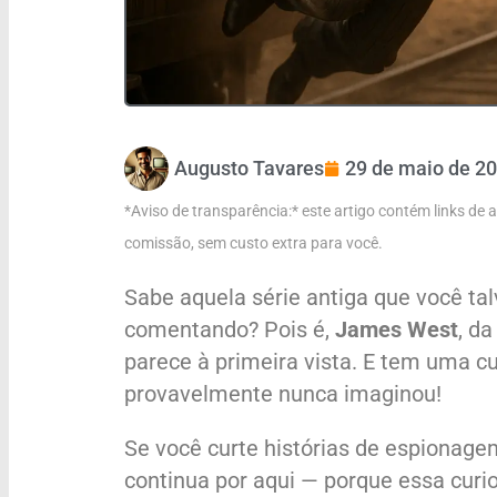
Augusto Tavares
29 de maio de 2
*Aviso de transparência:* este artigo contém links de
comissão, sem custo extra para você.
Sabe aquela série antiga que você ta
comentando? Pois é,
James West
, da
parece à primeira vista. E tem uma c
provavelmente nunca imaginou!
Se você curte histórias de espionage
continua por aqui — porque essa curi