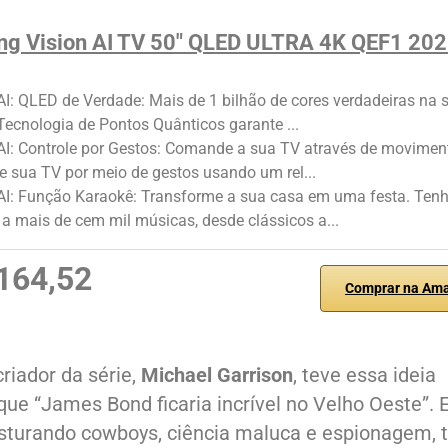
g Vision AI TV 50" QLED ULTRA 4K QEF1 20
AI: QLED de Verdade: Mais de 1 bilhão de cores verdadeiras na 
 Tecnologia de Pontos Quânticos garante ...
AI: Controle por Gestos: Comande a sua TV através de movimen
e sua TV por meio de gestos usando um rel...
 AI: Função Karaokê: Transforme a sua casa em uma festa. Ten
a mais de cem mil músicas, desde clássicos a...
164,52
Comprar na Am
riador da série,
Michael Garrison
, teve essa ideia
ue “James Bond ficaria incrível no Velho Oeste”. 
isturando cowboys, ciência maluca e espionagem, 