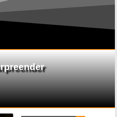
urpreender
Search Button