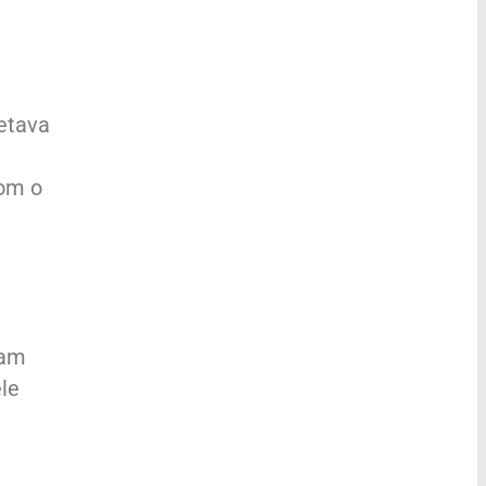
retava
com o
ram
le