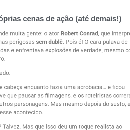
róprias cenas de ação (até demais!)
nde muita gente: o ator
Robert Conrad
, que interp
nas perigosas
sem dublê
. Pois é! O cara pulava de
fadas e enfrentava explosões de verdade, mesmo 
ro.
ado.
e cabeça enquanto fazia uma acrobacia… e ficou
ve que pausar as filmagens, e os roteiristas corre
outros personagens. Mas mesmo depois do susto, e
esse acontecido.
Talvez. Mas que isso deu um toque realista ao