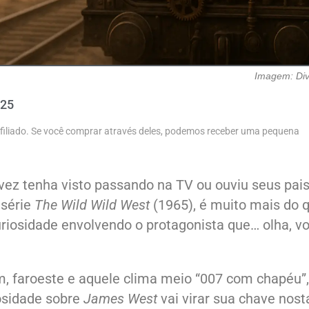
Imagem: Di
025
 afiliado. Se você comprar através deles, podemos receber uma pequena
lvez tenha visto passando na TV ou ouviu seus pai
 série
The Wild Wild West
(1965), é muito mais do 
uriosidade envolvendo o protagonista que… olha, v
m, faroeste e aquele clima meio “007 com chapéu”,
osidade sobre
James West
vai virar sua chave nost