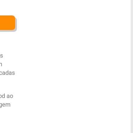
as
m
écadas
od ao
agem