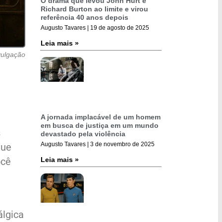
O drama que levou John Hurt e
Richard Burton ao limite e virou
referência 40 anos depois
Augusto Tavares
19 de agosto de 2025
Leia mais »
vulgação
A jornada implacável de um homem
em busca de justiça em um mundo
s
devastado pela violência
Augusto Tavares
3 de novembro de 2025
que
Leia mais »
ocê
álgica