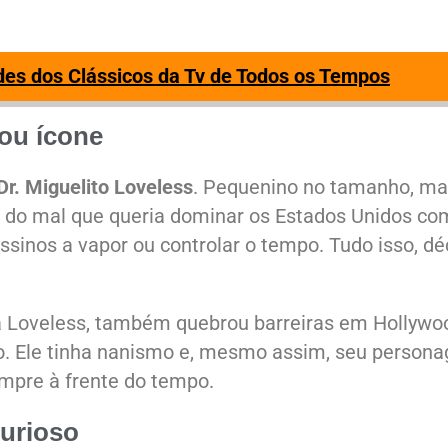
des dos Clássicos da Tv de Todos os Tempos
rou ícone
Dr. Miguelito Loveless
. Pequenino no tamanho, m
o do mal que queria dominar os Estados Unidos co
assinos a vapor ou controlar o tempo. Tudo isso, d
va Loveless, também quebrou barreiras em Hollywo
o. Ele tinha nanismo e, mesmo assim, seu person
mpre à frente do tempo.
urioso