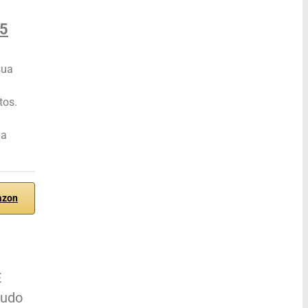
25
sua
tos.
ha
azon
E
tudo