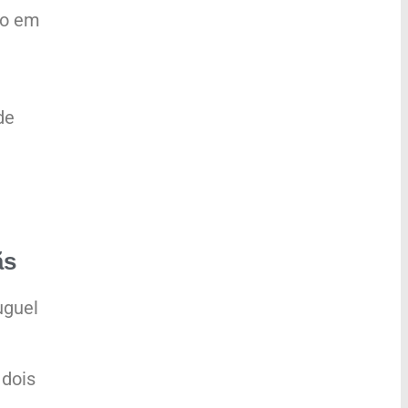
do em
de
ãs
uguel
 dois