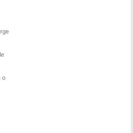
orge
de
 o