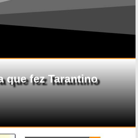
 que fez Tarantino
Search Button