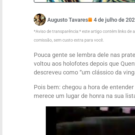
Augusto Tavares
4 de julho de 20
*Aviso de transparência:* este artigo contém links de
comissão, sem custo extra para você.
Pouca gente se lembra dele nas prat
voltou aos holofotes depois que Quen
descreveu como “um clássico da ving
Pois bem: chegou a hora de entender p
merece um lugar de honra na sua list