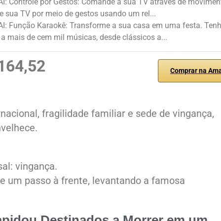
AI: Controle por Gestos: Comande a sua TV através de movimen
e sua TV por meio de gestos usando um rel...
 AI: Função Karaokê: Transforme a sua casa em uma festa. Ten
a mais de cem mil músicas, desde clássicos a...
164,52
Comprar na Am
nacional, fragilidade familiar e sede de vingança,
velhece.
al: vingança.
re um passo à frente, levantando a famosa
apidou
Destinados a Morrer
em um