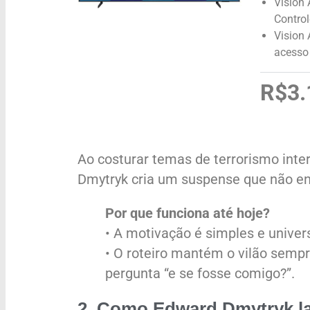
Vision 
Control
Vision
acesso 
R$3.
Ao costurar temas de terrorismo inter
Dmytryk cria um suspense que não en
Por que funciona até hoje?
• A motivação é simples e univers
• O roteiro mantém o vilão semp
pergunta “e se fosse comigo?”.
2. Como Edward Dmytryk l