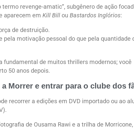
 o termo revenge-amatic”, subgênero de ação foca
ilme aparecem em
Kill Bill
ou
Bastardos Inglórios
:
rça de destruição.
e pela motivação pessoal do que pela quantidade 
ra fundamental de muitos thrillers modernos; você
to 50 anos depois.
 a Morrer
e entrar para o clube dos f
ode recorrer a edições em DVD importado ou ao al
V).
otografia de Ousama Rawi e a trilha de Morricone,