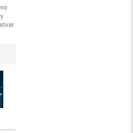
omo
ry
ativar