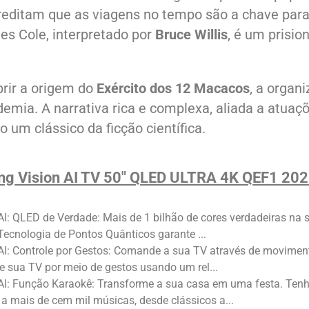
reditam que as viagens no tempo são a chave par
es Cole, interpretado por
Bruce Willis
, é um prisio
rir a origem do
Exército dos 12 Macacos
, a organ
emia. A narrativa rica e complexa, aliada a atuaç
 um clássico da ficção científica.
g Vision AI TV 50" QLED ULTRA 4K QEF1 20
AI: QLED de Verdade: Mais de 1 bilhão de cores verdadeiras na 
 Tecnologia de Pontos Quânticos garante ...
AI: Controle por Gestos: Comande a sua TV através de movimen
e sua TV por meio de gestos usando um rel...
 AI: Função Karaokê: Transforme a sua casa em uma festa. Ten
a mais de cem mil músicas, desde clássicos a...