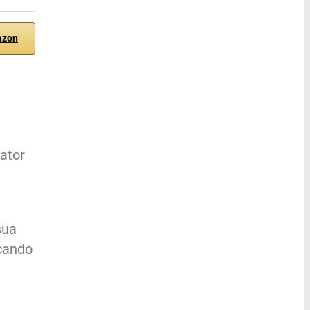
azon
 ator
sua
scando