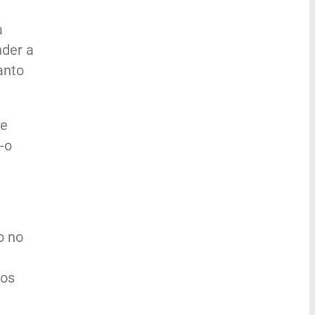
a
nder a
anto
te
-o
o no
dos