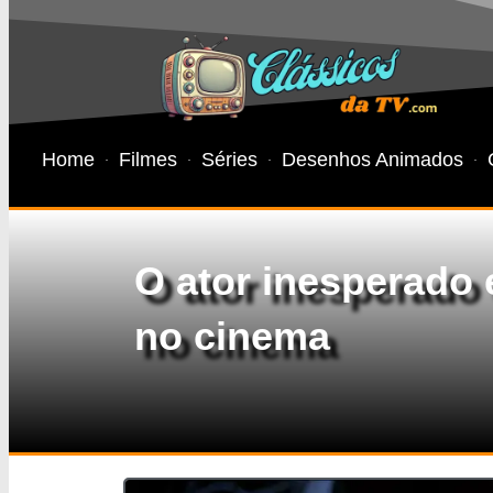
Home
Filmes
Séries
Desenhos Animados
O ator inesperado 
no cinema