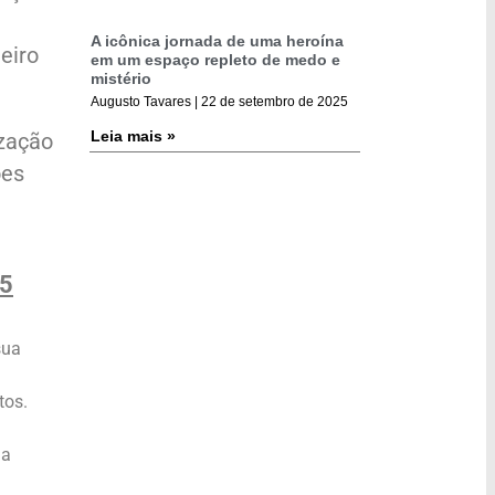
a
A icônica jornada de uma heroína
neiro
em um espaço repleto de medo e
mistério
Augusto Tavares
22 de setembro de 2025
Leia mais »
ização
ões
25
sua
tos.
ha