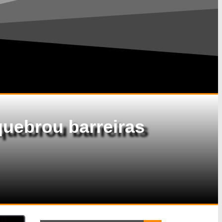
quebrou barreiras
Search Button