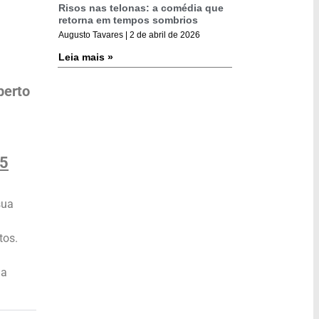
Risos nas telonas: a comédia que
retorna em tempos sombrios
Augusto Tavares
2 de abril de 2026
Leia mais »
berto
25
sua
tos.
ha