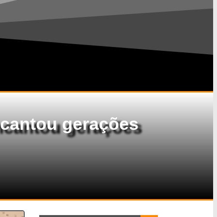
ncantou gerações
Search Button