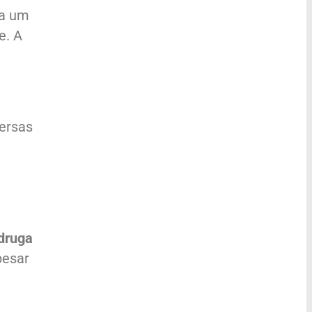
da um
e. A
versas
druga
pesar