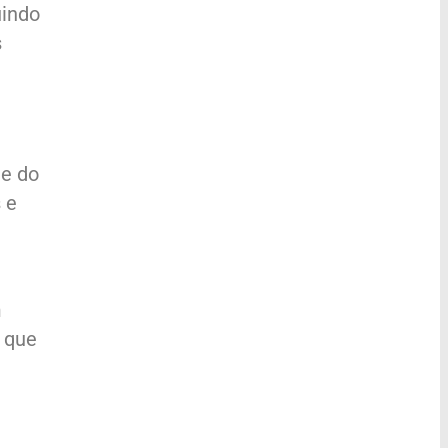
uindo
s
te do
 e
m
 que