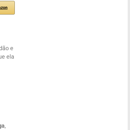
azon
dão e
ue ela
ga
,