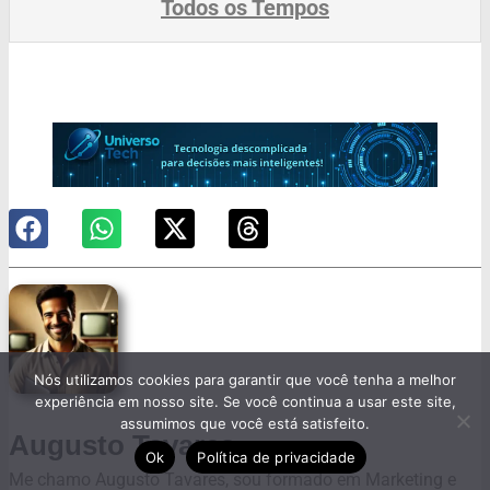
Todos os Tempos
Nós utilizamos cookies para garantir que você tenha a melhor
experiência em nosso site. Se você continua a usar este site,
assumimos que você está satisfeito.
Augusto Tavares
Ok
Política de privacidade
Me chamo Augusto Tavares, sou formado em Marketing e