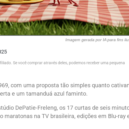
Imagem gerada por IA para fins ilu
025
 afiliado. Se você comprar através deles, podemos receber uma pequena
69, com uma proposta tão simples quanto cativan
erta e um tamanduá azul faminto.
údio DePatie-Freleng, os 17 curtas de seis minut
o maratonas na TV brasileira, edições em Blu-ray 