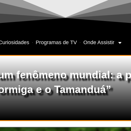
Curiosidades
Programas de TV
Onde Assistir
 um fenômeno mundial: a 
ormiga e o Tamanduá”