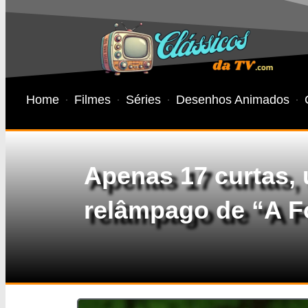
Home
Filmes
Séries
Desenhos Animados
Apenas 17 curtas,
relâmpago de “A F