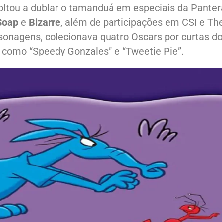
voltou a dublar o tamanduá em especiais da Panter
Soap
e
Bizarre
, além de participações em CSI e Th
ersonagens, colecionava quatro Oscars por curtas d
s como “Speedy Gonzales” e “Tweetie Pie”.