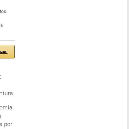
tos.
ha
azon
t
ntura.
nomia
a
a por