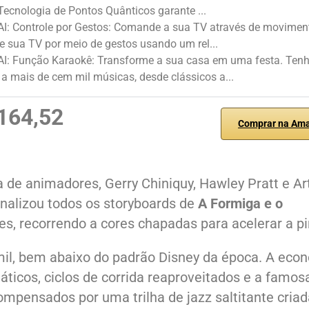
 Tecnologia de Pontos Quânticos garante ...
AI: Controle por Gestos: Comande a sua TV através de movimen
e sua TV por meio de gestos usando um rel...
 AI: Função Karaokê: Transforme a sua casa em uma festa. Ten
a mais de cem mil músicas, desde clássicos a...
164,52
Comprar na Am
 de animadores, Gerry Chiniquy, Hawley Pratt e Ar
inalizou todos os storyboards de
A Formiga e o
, recorrendo a cores chapadas para acelerar a pi
mil, bem abaixo do padrão Disney da época. A eco
áticos, ciclos de corrida reaproveitados e a famos
pensados por uma trilha de jazz saltitante criad