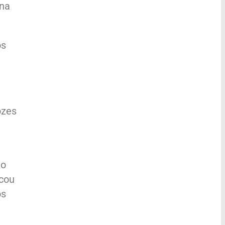
 na
os
ozes
to
ocou
os