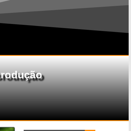
produção
Search Button