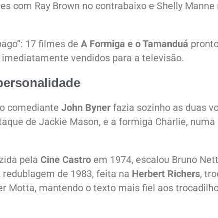
es com Ray Brown no contrabaixo e Shelly Manne
ago”: 17 filmes de
A Formiga e o Tamanduá
pront
 imediatamente vendidos para a televisão.
personalidade
, o comediante
John Byner
fazia sozinho as duas v
otaque de Jackie Mason, e a formiga Charlie, numa
uzida pela
Cine Castro
em 1974, escalou Bruno Net
A redublagem de 1983, feita na
Herbert Richers
, tr
r Motta, mantendo o texto mais fiel aos trocadilh