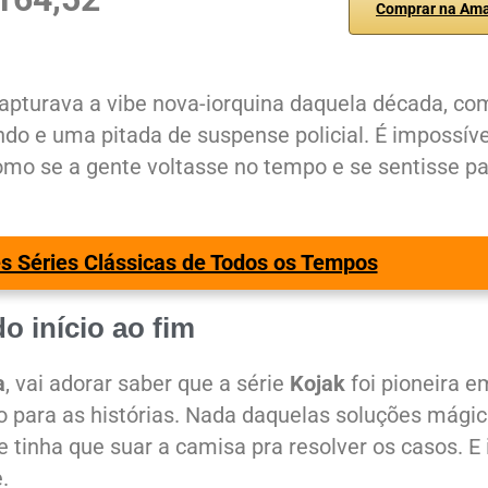
Comprar na Am
capturava a vibe nova-iorquina daquela década, co
o e uma pitada de suspense policial. É impossíve
como se a gente voltasse no tempo e se sentisse pa
s Séries Clássicas de Todos os Tempos
o início ao fim
a
, vai adorar saber que a série
Kojak
foi pioneira e
o para as histórias. Nada daquelas soluções mági
e tinha que suar a camisa pra resolver os casos. E 
.