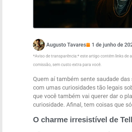
Augusto Tavares
1 de junho de 20
*Aviso de transparência:* este artigo contém links de
comissão, sem custo extra para você.
Quem aí também sente saudade das
com umas curiosidades tão legais so
que você também vai querer dar o play
curiosidade. Afinal, tem coisas que só
O charme irresistível de Tel