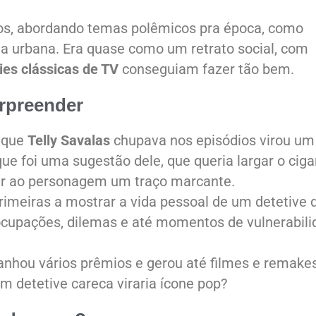
iros, abordando temas polêmicos pra época, como
cia urbana. Era quase como um retrato social, com
ies clássicas de TV
conseguiam fazer tão bem.
urpreender
o que
Telly Savalas
chupava nos episódios virou um
ue foi uma sugestão dele, que queria largar o ciga
ar ao personagem um traço marcante.
primeiras a mostrar a vida pessoal de um detetive 
ocupações, dilemas e até momentos de vulnerabil
ganhou vários prêmios e gerou até filmes e remake
m detetive careca viraria ícone pop?