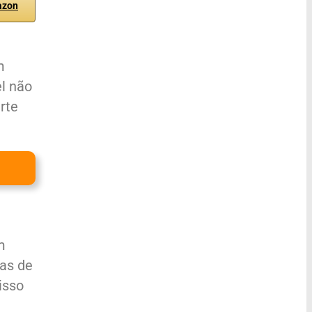
azon
m
l não
rte
m
cas de
isso