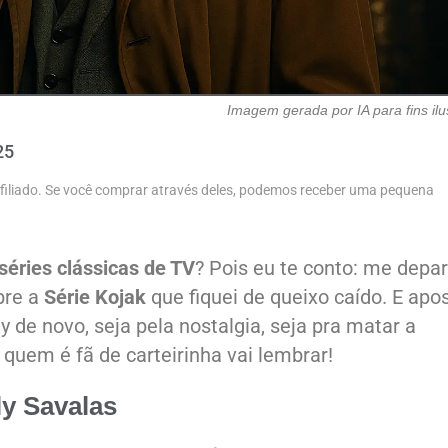
Imagem gerada por IA para fins ilu
25
 afiliado. Se você comprar através deles, podemos receber uma pequena
séries clássicas de TV
? Pois eu te conto: me depar
bre a
Série Kojak
que fiquei de queixo caído. E apo
 de novo, seja pela nostalgia, seja pra matar a
 quem é fã de carteirinha vai lembrar!
ly Savalas