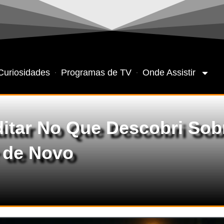
Curiosidades
Programas de TV
Onde Assistir
itar No Que Descobri Sobr
r de Novo