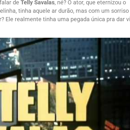
falar de
Telly Savalas
, né? O ator, que eternizou o
telinha, tinha aquele ar durão, mas com um sorriso
? Ele realmente tinha uma pegada única pra dar v