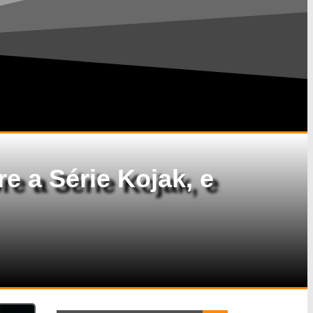
e a Série Kojak, e
Search Button