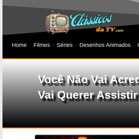
Home
Filmes
Séries
Desenhos Animados
Você Não Vai Acred
Vai Querer Assisti