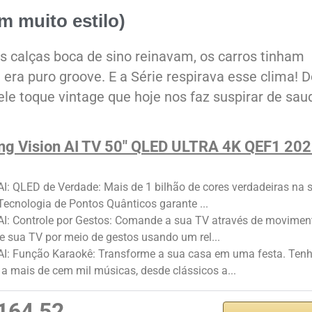
m muito estilo)
 calças boca de sino reinavam, os carros tinham
 era puro groove. E a Série
respirava esse clima! 
uele toque vintage que hoje nos faz suspirar de sau
g Vision AI TV 50" QLED ULTRA 4K QEF1 20
AI: QLED de Verdade: Mais de 1 bilhão de cores verdadeiras na 
 Tecnologia de Pontos Quânticos garante ...
AI: Controle por Gestos: Comande a sua TV através de movimen
e sua TV por meio de gestos usando um rel...
 AI: Função Karaokê: Transforme a sua casa em uma festa. Ten
a mais de cem mil músicas, desde clássicos a...
164,52