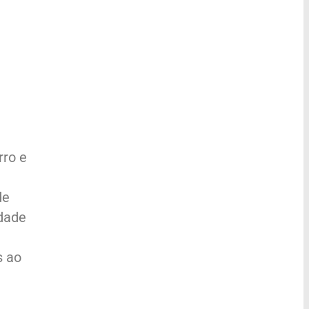
rro e
de
idade
s ao