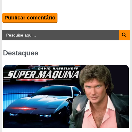
Search Button
Search
for:
Destaques