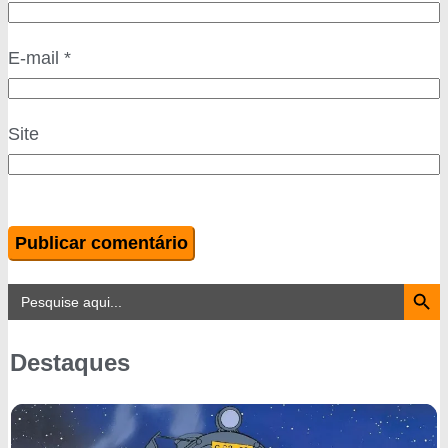
E-mail
*
Site
Search Button
Search
for:
Destaques