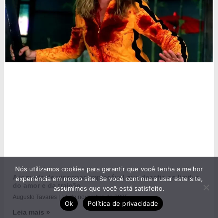
Nós utilizamos cookies para garantir que você tenha a melhor
A jornada de vingança implacável que desafia os limites
experiência em nosso site. Se você continua a usar este site,
do amor e da traição
assumimos que você está satisfeito.
Augusto Tavares
14 de novembro de 2025
Ok
Política de privacidade
Leia mais »