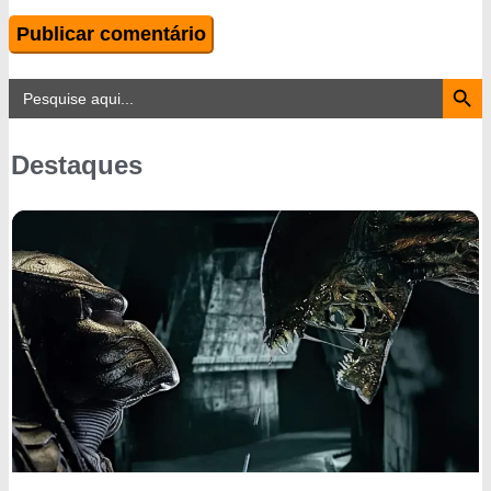
Search Button
Search
for:
Destaques