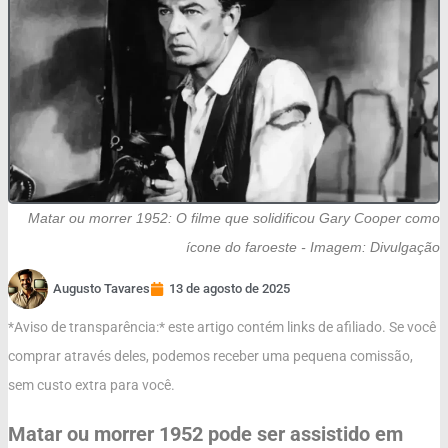
Matar ou morrer 1952: O filme que solidificou Gary Cooper como
ícone do faroeste - Imagem: Divulgação
Augusto Tavares
13 de agosto de 2025
*Aviso de transparência:* este artigo contém links de afiliado. Se você
comprar através deles, podemos receber uma pequena comissão,
sem custo extra para você.
Matar ou morrer 1952 pode ser assistido em