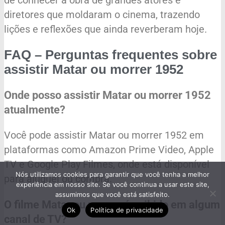
de conhecer a obra de grandes atores e
diretores que moldaram o cinema, trazendo
lições e reflexões que ainda reverberam hoje.
FAQ – Perguntas frequentes sobre
assistir Matar ou morrer 1952
Onde posso assistir Matar ou morrer 1952
atualmente?
Você pode assistir Matar ou morrer 1952 em
plataformas como Amazon Prime Video, Apple
TV e Google Play Filmes, onde está disponível
Nós utilizamos cookies para garantir que você tenha a melhor
para aluguel ou compra.
experiência em nosso site. Se você continua a usar este site,
assumimos que você está satisfeito.
O filme Matar ou morrer é exibido em algum
Ok
Política de privacidade
canal de TV?