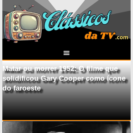
Matar ou morrer 1952: O filme que
solidificou Gary Cooper como ícone
do faroeste