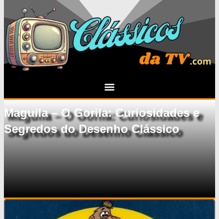
Maguila – O Gorila: Curiosidades e
Segredos do Desenho Clássico