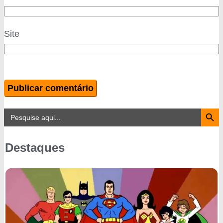
Site
Search Button
Search
for:
Destaques