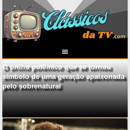
O brilho polêmico que se tornou
símbolo de uma geração apaixonada
pelo sobrenatural